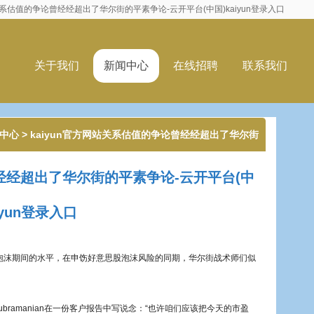
网站关系估值的争论曾经经超出了华尔街的平素争论-云开平台(中国)kaiyun登录入口
关于我们
新闻中心
在线招聘
联系我们
中心
> kaiyun官方网站关系估值的争论曾经经超出了华尔街
曾经经超出了华尔街的平素争论-云开平台(中
iyun登录入口
泡沫期间的水平，在申饬好意思股泡沫风险的同期，华尔街战术师们似
a Subramanian在一份客户报告中写说念：“也许咱们应该把今天的市盈