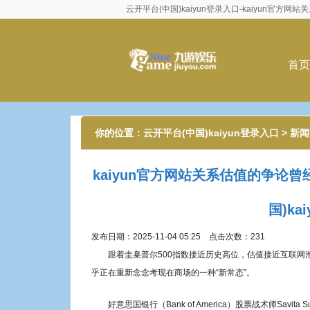
云开平台(中国)kaiyun登录入口-kaiyun官方
首页
你的位置：
云开平台(中国)kaiyun登录入口
>
新闻
的平素争论-云开平台(中国)kaiyun登录入口
kaiyun官方网站关系估值的争论
国)ka
发布日期：2025-11-04 05:25 点击次数：231
跟着圭臬普尔500指数接近历史高位，估值接近互联网
乎正在重新念念考现在商场的一种“新常态”。
好意思国银行（Bank of America）股票战术师Savit