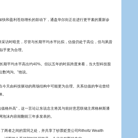
加快和盈利苍劲增长的鼓动下，通盘华尔街正在进行更平素的重新诊
l在剿袭最新采访时暗意，尽管与长期平均水平比拟，估值仍处于高位，但与夙昔
值似乎更为合理。
长期平均水平高出约40%。但以五年的时辰跨度来看，当大型科技股
位数鸿沟。”他说。
今天由科技驱动的商场结构中可能更为合理。关系估值的争论曾经
体。
值格外高”，这一言论让东说念主将其与前好意思联储主席格林斯潘
联网泡沫内容闹翻前三年多发表的。
出了两者之间的雷同之处，并共享了钞票贬责公司Ritholtz Wealth