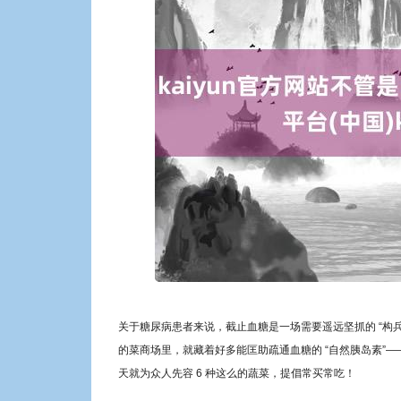
关于糖尿病患者来说，截止血糖是一场需要遥远坚抓的 “构
的菜商场里，就藏着好多能匡助疏通血糖的 “自然胰岛素”
天就为众人先容 6 种这么的蔬菜，提倡常买常吃！