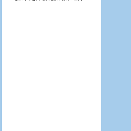
国)kaiyun登录入口