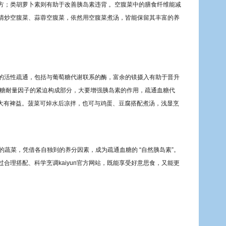
方；类胡萝卜素则有助于改善胰岛素违背 。空腹菜中的膳食纤维能减
清炒空腹菜、蒜蓉空腹菜，依然用空腹菜煮汤，皆能保留其丰富的养
的活性疏通，包括与葡萄糖代谢联系的酶，富余的镁摄入有助于晋升
萄糖耐量因子的紧迫构成部分，大要增强胰岛素的作用，疏通血糖代
康大有裨益。菠菜可焯水后凉拌，也可与鸡蛋、豆腐搭配煮汤，浅显烹
的蔬菜，凭借各自独到的养分因素，成为疏通血糖的 “自然胰岛素”。
合理搭配、科学烹调kaiyun官方网站，既能享受好意思食，又能更