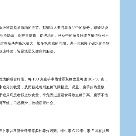
食纤维是疏通血糖的关节。黏卵白大要包裹食品中的糖分，减缓肠谈
能润滑肠谈，保护胃黏膜，促进消化。秋葵中的膳食纤维含量也很可不
些膳食纤维在肠谈内吸水膨大，加多饱腹感的同期，进一步减慢了碳水化合物
葵凉拌菜，皆是浅显又健康的服法。
食纤维。每 100 克魔芋中葡甘霖聚糖含量可达 30 - 50 克 ，
中糖分的收受，从而裁减餐后血糖飞腾幅度。况且，魔芋的热量极
于糖尿病患者截止饮食量，幸免因过度进食导致血糖升高。魔芋不错
魔芋丝，口感爽滑，控糖后果出众。
萝卜素以及膳食纤维等多种养分因素。维生素 C 和维生素 E 具有抗氧